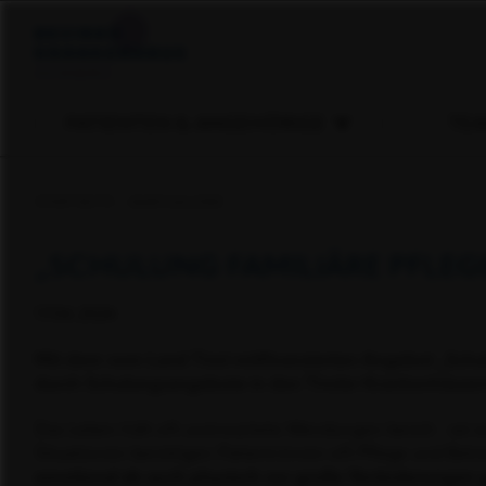
PATIENTEN & ANGEHÖRIGE
TEA
STARTSEITE
BABYGALERIE
„SCHULUNG FAMILIÄRE PFLEG
17.04.2024
Mit dem vom Land Tirol mitfinanzierten Angebot „Schu
durch Schulungsangebote in den Tiroler Krankenhäusern
Das Leben hält oft unerwartete Wendungen bereit - sei e
Situationen benötigen Patient:innen oft Pflege und Bet
emotional als auch physisch vor große Veränderungen g