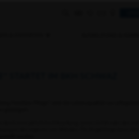
UNS
MS & EXPERTEN
AUSBILDUNG & KARR
E“ STARTET IM BKH SCHWAZ
lung Familiäre Pflege“ wird die Lebensqualität von pflege
 gesteigert.
s durch eine plötzliche Erkrankung, einen Unfall oder den nat
reuung in den eigenen vier Wänden. Für Angehörige kann dies 
estellt werden.