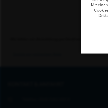
Mit einem
Cookies
Dritt
Wir bitten um Anmeldung per Email an
b
nk
f
st
Zurück zur vorherigen Seite
KONTAKT & ANFAHRT
Telefon:
0043 5242 600 0