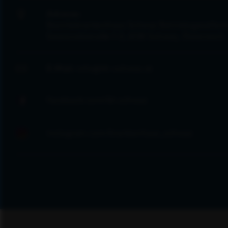
Adresse:
Bezirkskrankenhaus Schwaz Betriebsgesellsch
Swarovskistraße 1-3, 6130 Schwaz, Österreich
E-Mail:
info@kh-schwaz.at
facebook.com/kh.schwaz
instagram.com/krankenhaus_schwaz