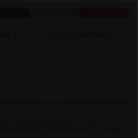
ER HAUS
JOBS
NOTFALL
IERE
ZUWEISER & PARTNER
bedürftigen Menschen und ihren pflegenden Angehörigen
ürlichen Prozess des Älterwerdens. In solchen
eine große Herausforderung darstellen, da sie
sowohl