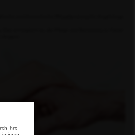
aktische und theoretische Pflegeberatung für Angehörige
. Dies ermöglicht es, die Pflege und Betreuung zu Hause
 steigern.
rch Ihre
timieren.