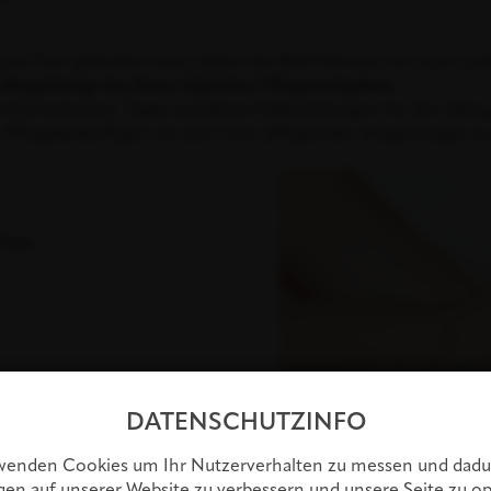
and Tirol gefördert wird, bietet das BKH Schwaz nun auch pr
 Angehörige bei ihren täglichen Pflegeaufgaben.
formationen, Tipps und aktive Hilfestellungen für den Alltag
r Pflegebedürftigen als auch ihrer pflegenden Angehörigen zu
hoss.
DATENSCHUTZINFO
wenden Cookies um Ihr Nutzerverhalten zu messen und dadu
gen auf unserer Website zu verbessern und unsere Seite zu op