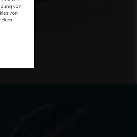
endung von
kies von
wecken
801.