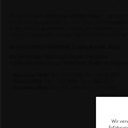
Mit dem Projekt
„Schulung Familiäre Pflege“
, das vom L
an. Die Schulung besteht aus zwei Teilen und
unterstützt
In den Schulungseinheiten erhalten die Teilnehmenden In
effektiver zu gestalten und die Lebensqualität sowohl de
SCHULUNGSTERMINE 2. HALBJAHR 2024
Die Schulungen dauern pro Termin 3 Stunden.
Treffpunkt ist immer um 16:00 beim Portier im Erdgesc
• September 2024:
Teil 1: 17.09.2024; Teil 2: 24.09.2024
• Oktober 2024:
Teil 1: 22.10.2024; Teil 2: 29.10.2024
• November 2024:
Teil 1: 19.11.2024; Teil 2: 26.11.2024
Wir ver
Erfahrun