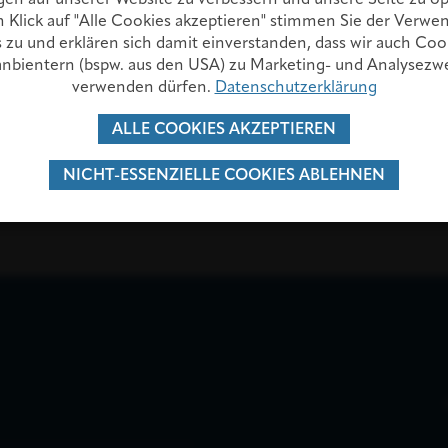
 Klick auf "Alle Cookies akzeptieren" stimmen Sie der Verw
 zu und erklären sich damit einverstanden, dass wir auch Coo
anbientern (bspw. aus den USA) zu Marketing- und Analysez
verwenden dürfen.
Datenschutzerklärung
ALLE COOKIES AKZEPTIEREN
r
tz
r
kh-schw
z
t
oder telefonisch unter +43 5242/600 – 1
NICHT-ESSENZIELLE COOKIES ABLEHNEN