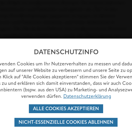
 der Arbeit im medizinischen Kontext. Sie sind im wahrsten
tientinnen und Patienten und agieren als „Tür“ in den
ial, Krankheitserreger passieren zu lassen, so können
tinnen und Patienten erhöhen, und ihren Aufenthalt in
ngern. Die Händedesinfektion von medizinischem Personal
n nosokomialen Infektionen, sowie die Übertragung von
von Patientinnen und Patienten bei.
DATENSCHUTZINFO
wenden Cookies um Ihr Nutzerverhalten zu messen und dadu
gen auf unserer Website zu verbessern und unsere Seite zu op
 Klick auf "Alle Cookies akzeptieren" stimmen Sie der Verw
 zu und erklären sich damit einverstanden, dass wir auch Coo
anbientern (bspw. aus den USA) zu Marketing- und Analysez
verwenden dürfen.
Datenschutzerklärung
ALLE COOKIES AKZEPTIEREN
NICHT-ESSENZIELLE COOKIES ABLEHNEN