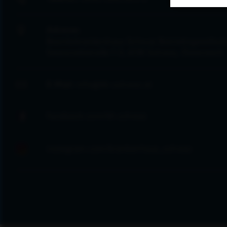
Adresse:
Bezirkskrankenhaus Schwaz Betriebsgesellsch
Swarovskistraße 1-3, 6130 Schwaz, Österreich
E-Mail:
info@kh-schwaz.at
facebook.com/kh.schwaz
instagram.com/krankenhaus_schwaz