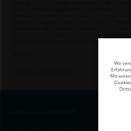
Zugänge sind ein wichtiger und alltäglicher Bestandteil
Sinne des Wortes wegbereitend für die Genesung von Pa
Menschen und wieder hinaus. Diese „Tür“ hat das Potent
Infektionen ausgelöst werden, die das Leid von Patien
Einrichtungen des Gesundheitswesens zusätzlich verlä
vor dem Umgang mit Zugängen reduziert das Risiko vo
multiresistenten Erregern und trägt somit zum Schutz 
Sei dabei.
Wir ver
Erfahrun
Zurück zur vorherigen Seite
Mit einem
Cookies
Dritt
KONTAKT & ANFAHRT
Telefon:
0043 5242 600 0