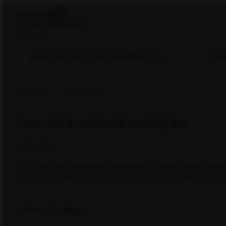
PATIENTEN & ANGEHÖRIGE
TEA
STARTSEITE
BABYGALERIE
TAG DER HÄNDEHYGIENE
27.03.2024
Das Team der Krankenhaushygiene im BKH Schwaz lädt 
bist DU“ am Mittwoch, 8. Mai 2024 zwischen 08:00 und 14
Warum Zugänge?