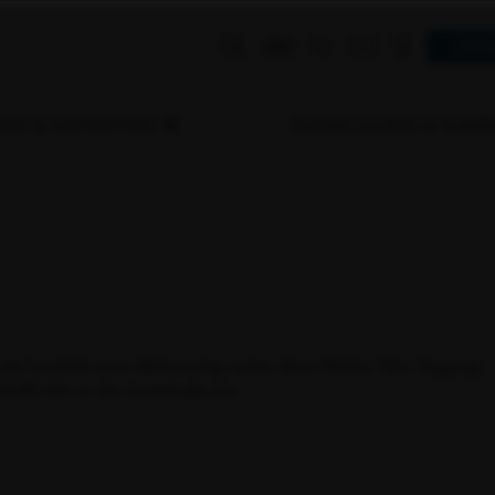
UNS
MS & EXPERTEN
AUSBILDUNG & KARR
sie herzlich zum Aktionstag unter dem Motto "Der Zugang
:00 Uhr in die Lichthalle ein.