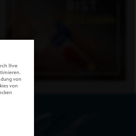
rch Ihre
timieren.
endung von
kies von
wecken