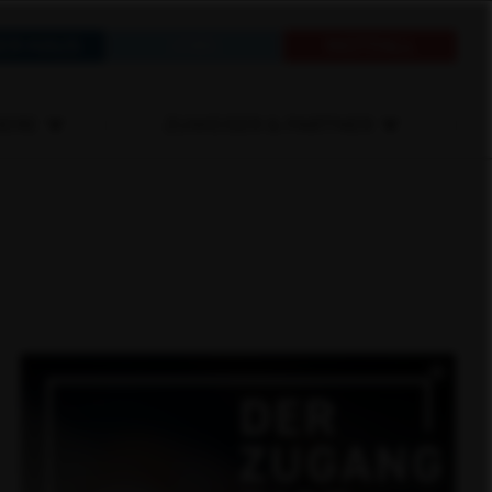
ER HAUS
JOBS
NOTFALL
IERE
ZUWEISER & PARTNER